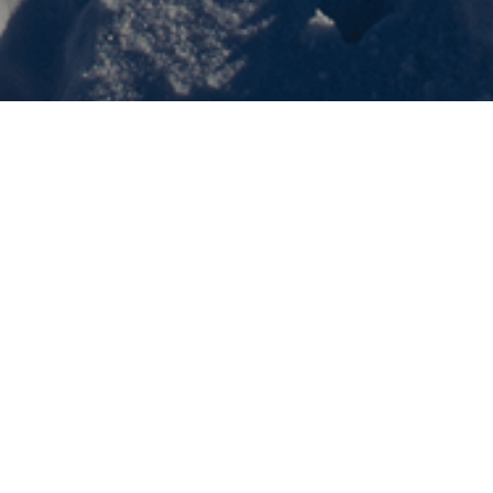
İletişim Formu
AD SOYAD
E-POSTA
TELEFON
FIRMA ÜNVANI
MESAJ
GÖNDER