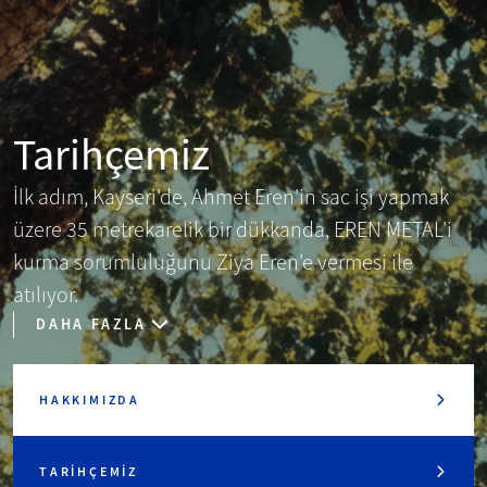
Tarihçemiz
İlk adım, Kayseri'de, Ahmet Eren'in sac işi yapmak
üzere 35 metrekarelik bir dükkanda, EREN METAL'i
kurma sorumluluğunu Ziya Eren'e vermesi ile
atılıyor.
DAHA FAZLA
HAKKIMIZDA
TARIHÇEMIZ