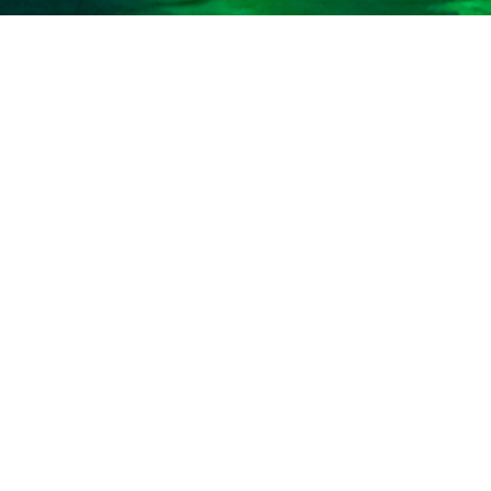
Vizyonumuz
Bulunduğumuz sektörlerde teknolojinin öncüsü olan, tüm
paydaşlarıyla güvenilir ve uzun vadeli işbirlikleri kuran, Türk
ekonomisine yüksek katkı sağlayan konumumuzu geliştirerek
sürdürmek.
Misyonumuz
Çok çalışan, özüne ve değerlerine bağlı, teknolojide öncü, genç
neslin çalışmaktan gurur duyacağı; yerel ve uluslararası
pazarlarda söz sahibi, ülke ekonomisinin gelişimine katkıda
bulunan bir grup olmak.
Değerlerimiz
KMC Group çatısı altında yer alan şirketler yönetim
anlayışlarının altında aşağıdaki değerler yatmaktadır. Bu
değerler aynı zamanda KMC Group kültürünü de
yansıtmaktadır.