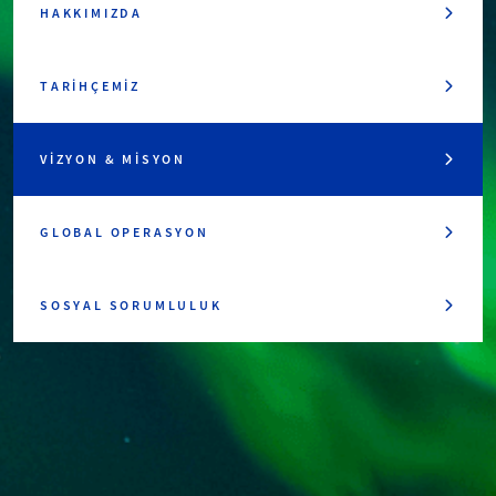
HAKKIMIZDA
TARIHÇEMIZ
VIZYON & MISYON
GLOBAL OPERASYON
SOSYAL SORUMLULUK