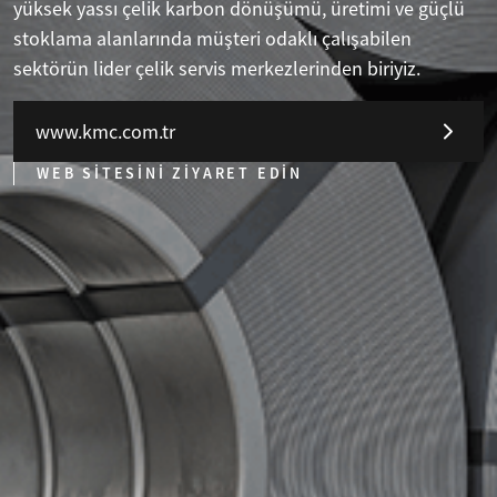
yüksek yassı çelik karbon dönüşümü, üretimi ve güçlü
stoklama alanlarında müşteri odaklı çalışabilen
sektörün lider çelik servis merkezlerinden biriyiz.
www.kmc.com.tr
WEB SİTESİNİ ZİYARET EDİN