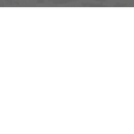
Kayseri
Organize Sanayi Bölgesi 12.Cadde No:55 Kayseri /
Türkiye
+90 352 322 08 80
+90 352 322 08 87
info@kmc.com.tr
Adres